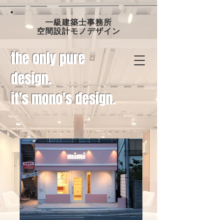
一級建築士事務所
空間設計モノデザイン
the only pure
design.
it's mono's design.