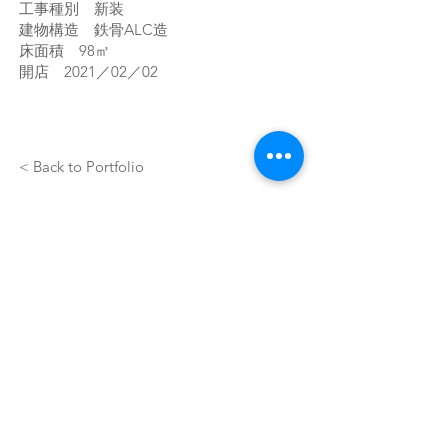
工事種別 新装
建物構造 鉄骨ALC造
床面積 98㎡
開店 2021／02／02
< Back to Portfolio
一級建築士事務所空間設計
モノデザイン
〒５６４－００６３ 大阪府吹田市江坂町
1-23-5-702
大同生命江坂第二ビル
Tel:
06-6318-7661