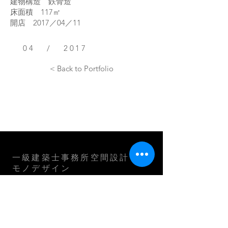
建物構造 鉄骨造
床面積 117㎡
開店 2017／04／11
04 / 2017
< Back to Portfolio
一級建築士事務所空間設計
モノデザイン
〒５６４－００６３ 大阪府吹田市江坂町
1-23-5-702
大同生命江坂第二ビル