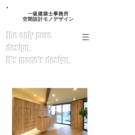
一級建築士事務所
空間設計モノデザイン
the only pure
design.
it's mono's design.