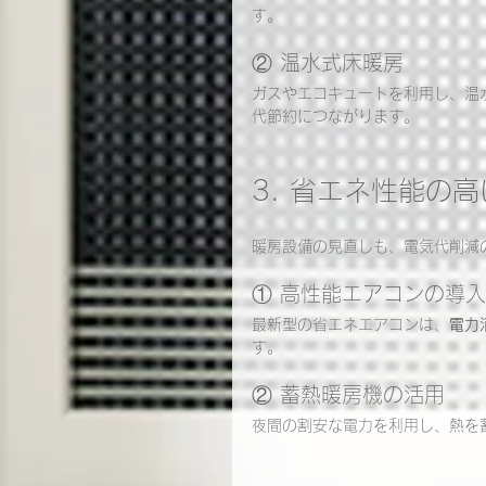
す。
② 温水式床暖房
ガスやエコキュートを利用し、温
代節約につながります。
3. 省エネ性能の
暖房設備の見直しも、電気代削減
① 高性能エアコンの導入
最新型の省エネエアコンは、
電力
す。
② 蓄熱暖房機の活用
夜間の割安な電力を利用し、熱を