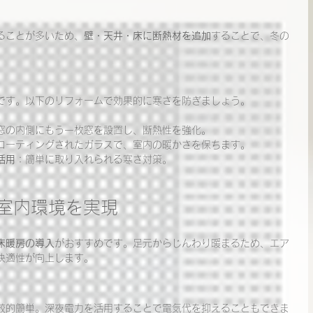
ることが多いため、
壁・天井・床に断熱材を追加
することで、冬の
です。以下のリフォームで効果的に寒さを防ぎましょう。
窓の内側にもう一枚窓を設置し、断熱性を強化。
コーティングされたガラスで、室内の暖かさを保ちます。
活用
：簡単に取り入れられる寒さ対策。
な室内環境を実現
床暖房の導入
がおすすめです。足元からじんわり暖まるため、エア
快適性が向上します。
較的簡単。深夜電力を活用することで電気代を抑えることもできま