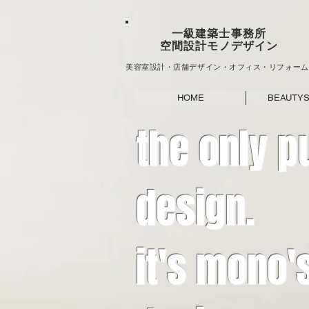
一級建築士事務所
空間設計モノデザイン
美容室設計
・
店舗デザイン・オフィス
・
リフォーム
HOME
BEAUTY
the only p
design.
it's mono'