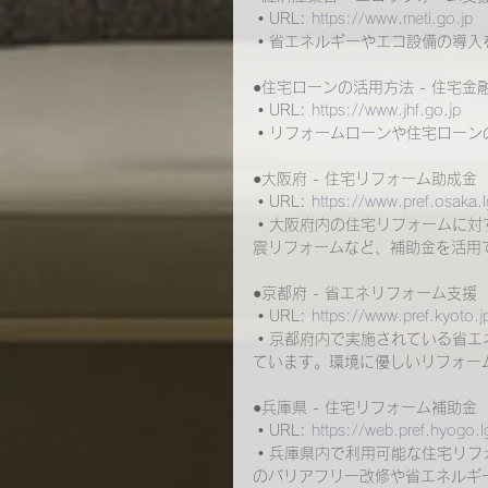
 • URL: 
https://www.meti.go.jp
 • 省エネルギーやエコ設備の導
●住宅ローンの活用方法 - 住宅金
 • URL: 
https://www.jhf.go.jp
 • リフォームローンや住宅ロー
●大阪府 - 住宅リフォーム助成金
 • URL: 
https://www.pref.osaka.l
 • 大阪府内の住宅リフォームに
震リフォームなど、補助金を活用
●京都府 - 省エネリフォーム支援
 • URL: 
https://www.pref.kyoto.j
 • 京都府内で実施されている省
ています。環境に優しいリフォー
●兵庫県 - 住宅リフォーム補助金
 • URL: 
https://web.pref.hyogo.l
 • 兵庫県内で利用可能な住宅リ
のバリアフリー改修や省エネルギ