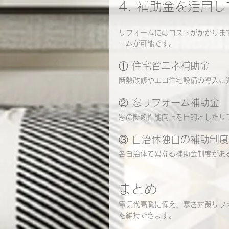
4. 補助金を活用
リフォームにはコストがかかりま
ームが可能です。
① 住宅省エネ補助金
断熱改修やエコ住宅設備の導入に
② 窓リフォーム補助金
窓の断熱性能向上を目的としたリ
③ 自治体独自の補助制度
各自治体で異なる補助金制度があ
まとめ
電気代高騰に備え、寒さ対策リフ
を維持できます。