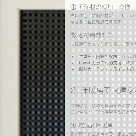
① 断熱材の追加・交換
古い住宅では断熱材が不足してい
寒さを大幅に軽減できます。
② 窓の断熱対策
窓は熱の出入りが最も激しい部分
二重窓・内窓の設置
：既存の
Low-Eガラスへの交換
：特殊
断熱カーテン・ブラインドの
2. 床暖房で快適
冬場の冷え込みを解消するには、
コンやストーブと併用することで
① 電気式床暖房
部分的な設置が可能で、施工が比