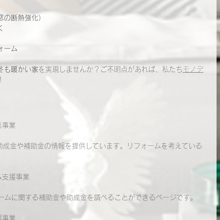
窓の断熱強化）
く
ォーム
冬も暖かい家
を実現しませんか？ご不明点があれば、私たち
モノデ
！
進事業
する助成金や補助金の情報を提供しています。リフォームを考えている
ム支援事業
ォームに関する補助金や助成金を調べることができるページです。
援事業