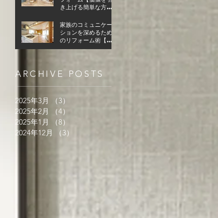
き上げる簡単な方
法】
家族のコミュニケー
ションを深めるため
のリフォーム術【家
族の絆を育むため
に】
ARCHIVE POSTS
2025年3月
（3）
3件の記事
2025年2月
（4）
4件の記事
2025年1月
（8）
8件の記事
2024年12月
（3）
3件の記事