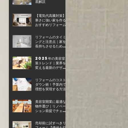
底解説
【電気代高騰対策】
寒さに強い家を作る
おすすめリフォーム
リフォームのタイミ
ングと注意点｜家を
長持ちさせるための
ポイント
2025年の美容室内
装トレンド｜業界を
変える最新のデザイ
ン
リフォームのコスト
ダウン術！予算内で
理想を実現する方法
美容室開業に最適な
物件選び｜リノベー
ション前提でチェッ
クすべき条件
売却前に試すべきリ
フォーム【価値を引