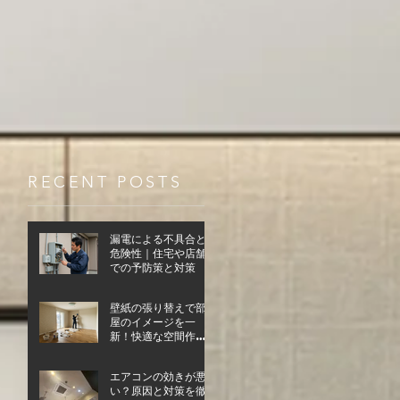
RECENT POSTS
漏電による不具合と
危険性｜住宅や店舗
での予防策と対策
壁紙の張り替えで部
屋のイメージを一
新！快適な空間作り
の第一歩
エアコンの効きが悪
い？原因と対策を徹