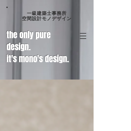
一級建築士事務所
空間設計モノデザイン
the only pure
design.
it's mono's design.