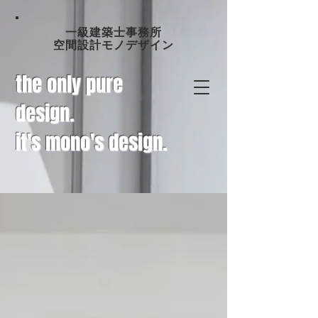
一級建築士事務所
空間設計モノデザイン
the only pure
design.
it's mono's design.